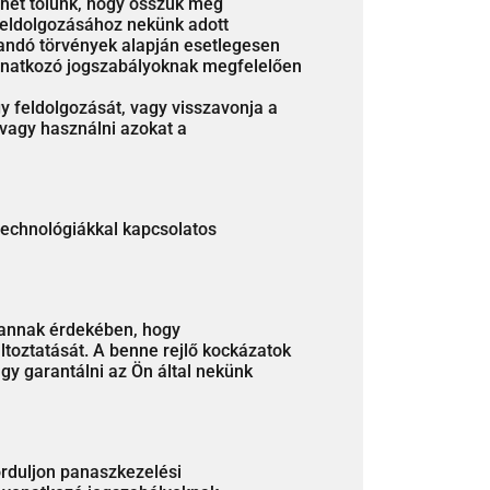
rhet tőlünk, hogy osszuk meg
 feldolgozásához nekünk adott
zandó törvények alapján esetlegesen
vonatkozó jogszabályoknak megfelelően
 feldolgozását, vagy visszavonja a
 vagy használni azokat a
technológiákkal kapcsolatos
 annak érdekében, hogy
ltoztatását. A benne rejlő kockázatok
gy garantálni az Ön által nekünk
orduljon panaszkezelési