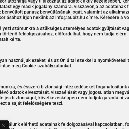
korlátozhatja vagy tiltakozhat az adatok aktív kezelésében, ké
ztatást egy másik jogalany számára, visszavonja az adatainak
z benyújtott panasz benyújtásának jogát, valamint az alkalma
akorlásához írjon nekünk az info@aubiz.hu címre. Kérésére a 
yezi számunkra a szükséges személyes adatok gyűjtését vagy
a történő feldolgozásához, előfordulhat, hogy nem tudja elérni
tait kérte.
yan használjuk ezeket, és az Ön által ezekkel a nyomkövetési 
ekintse meg Cookie-szabályzatunkat.
munkra, és ésszerű biztonsági intézkedéseket foganatosítunk
lévő adatok elvesztését, visszaélését vagy jogosulatlan megvá
teljes biztonságot, következésképpen nem tudjuk garantálni va
ezt a saját felelősségére teszi.
 a nálunk elérhető adatainak feldolgozásával kapcsolatban, f