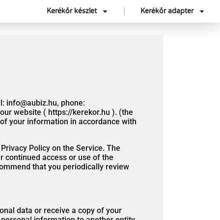
Kerékőr készlet
Kerékőr adapter
il: info@aubiz.hu, phone:
r website ( https://kerekor.hu ). (the
e of your information in accordance with
 Privacy Policy on the Service. The
ur continued access or use of the
ecommend that you periodically review
onal data or receive a copy of your
r personal information to another entity,