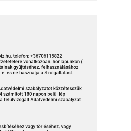
biz.hu, telefon: +36706115822
közzétételére vonatkozóan. honlapunkon (
datainak gyűjtéséhez, felhasználásához
el és ne használja a Szolgáltatást.
t Adatvédelmi szabályzatot közzétesszük
ől számított 180 napon belül lép
 a felülvizsgált Adatvédelmi szabályzat
esbítéséhez vagy törléséhez, vagy