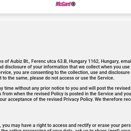
ies of Aubiz Bt., Ferenc utca 63.B, Hungary 1162, Hungary, ema
 disclosure of your information that we collect when you use ou
ervice, you are consenting to the collection, use and disclosur
nt to the same, please do not access or use the Service.
 time without any prior notice to you and will post the revised
ys from when the revised Policy is posted in the Service and yo
 your acceptance of the revised Privacy Policy. We therefore r
, you may have a right to access and rectify or erase your pers
o the active processing of your data, ask us to share (port) you