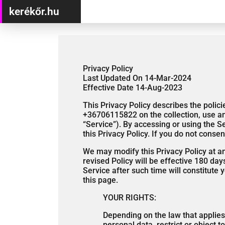
kerékőr.hu
Privacy Policy
Last Updated On 14-Mar-2024
Effective Date 14-Aug-2023
This Privacy Policy describes the polic
+36706115822 on the collection, use and
“Service”). By accessing or using the S
this Privacy Policy. If you do not conse
We may modify this Privacy Policy at any
revised Policy will be effective 180 da
Service after such time will constitute
this page.
YOUR RIGHTS:
Depending on the law that applies
personal data, restrict or object t