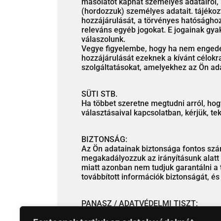
másolatot kaphat személyes adatairól, 
(hordozzuk) személyes adatait. tájéko
hozzájárulását, a törvényes hatóságho
releváns egyéb jogokat. E jogainak gy
válaszolunk.
Vegye figyelembe, hogy ha nem engedél
hozzájárulását ezeknek a kívánt célokr
szolgáltatásokat, amelyekhez az Ön ada
SÜTI STB.
Ha többet szeretne megtudni arról, hog
választásaival kapcsolatban, kérjük, t
BIZTONSÁG:
Az Ön adatainak biztonsága fontos szá
megakadályozzuk az irányításunk alatt 
miatt azonban nem tudjuk garantálni a 
továbbított információk biztonságát, és 
PANASZ / ADATVÉDELMI TISZT:
Ha bármilyen kérdése vagy aggálya van