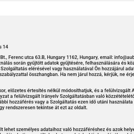
s 14
Bt., Ferenc utca 63.B, Hungary 1162, Hungary, email: info@au
asználás során gyűjtött adatok gyűjtésére, felhasználására és 
. A Szolgáltatás elérésével vagy használatával Ön hozzájárul a
zabályzattal összhangban. Ha nem járul hozzá, kérjük, ne érje 
or, előzetes értesítés nélkül módosíthatjuk, és a felülvizsgál
yzat a felülvizsgált Irányelv Szolgáltatásban való közzétételét
ábbi hozzáférés vagy a Szolgáltatás ezen idő utáni használata
ogy rendszeresen tekintse át ezt az oldalt.
lt lehet személyes adataihoz való hozzáféréshez és azok hely